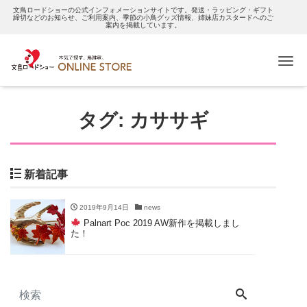
文鳥ロードショーの公式インフォメーションサイトです。発送・ラッピング・ギフト
締切などのお知らせ、ご利用案内、季節の小鳥グッズ情報、姉妹店カスタードへのご
案内を掲載しています。
Me
タグ:
カササギ
新着記事
2019年9月14日
news
Palnart Poc 2019 AW新作を掲載しまし
た！