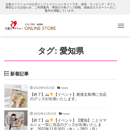
文鳥ロードショーの公式インフォメーションサイトです。発送・ラッピング・ギフト
締切などのお知らせ、ご利用案内、季節の小鳥グッズ情報、姉妹店カスタードへのご
案内を掲載しています。
Me
タグ:
愛知県
新着記事
2023年5月15日
news
【終了】
【イベント】尾張文鳥博に当店
のグッズが出張いたします。
2022年11月21日
news
【終了】
【イベント】【愛知】ことりマ
ルシェ一宮に当店のグッズが出張いたしま
す。2022年11月16日（水）～28日（月）