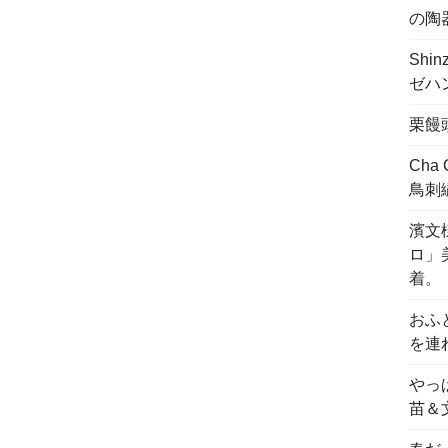
の陶
Shi
ゼハ
栗饅
Cha
鳥刺
濱文様
ロ」
着。
おふ
を連
やっ
苗＆