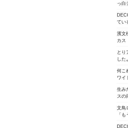
っ白
DE
てい
濱文
カス
とり
した
何こ
ワイ
生み
スの
文鳥
「も
DE