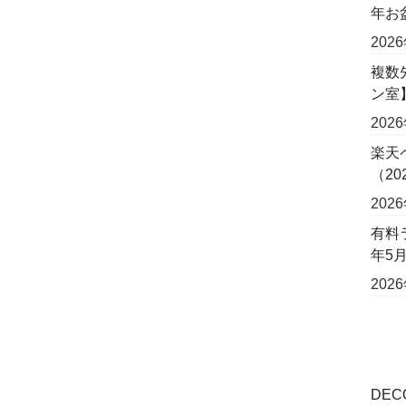
年お
202
複数
ン室
202
楽天
（2
202
有料
年5
202
DE