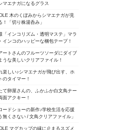
シマエナガになるグラス
COLE 木のくぼみからシマエナガが見
る！「切り株湯呑み」
様「インコリズム・透明マステ」マラ
・インコのハッピーな梱包テープ！
アートさんのフルーツソーダにダイブ
ような美しいクリアファイル！
れ楽しい♪シマエナガが飛び出す、ホ
トのタイマー！
たて卵屋さんの、ふかふか白文鳥ナー
両面アクキー！
ロードショーの新作♪学校生活を応援
う無くさない / 文鳥クリアファイル」
COLE マグカップの縁に止まるスズメ