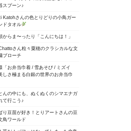
器スプーン♪
nzi Katohさんの色とりどりの小鳥ガー
ンドタオル
頭からま〜ったり「こんにちは！」
 Chattoさん粒々粟穂のクラシカルな文
繍ブローチ
「お弁当巾着 / 雪あそび / ミズイ
美しさ極まる白銀の世界のお弁当巾
とんの中にも、ぬくぬくのシマエナガ
れて行こう♪
ぱり豆苗が好き！とりアートさんの豆
文鳥ワールド