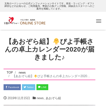
文鳥ロードショーの公式インフォメーションサイトです。発送・ラッピング・ギフト
締切などのお知らせ、ご利用案内、季節の小鳥グッズ情報、姉妹店カスタードへのご
案内を掲載しています。
Me
【あおぞら組】
ぴよ手帳さ
んの卓上カレンダー2020が届
きました♪
TOP
news
【あおぞら組】
ぴよ手帳さんの卓上カレンダー2020が届きました♪
Facebook
Twitter
LINE
2019年11月15日
news
,
あおぞら組