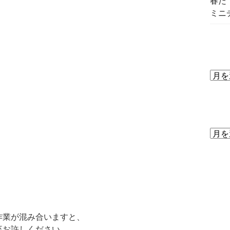
春だ
ミニ
作業が混み合いますと、
卒お許しください。