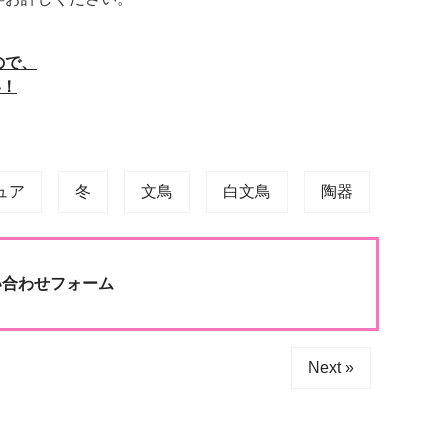
ので、
い！
ュア
冬
文鳥
白文鳥
陶器
合わせフォーム
Next »