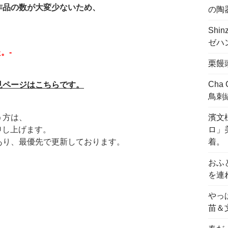
作品の数が大変少ないため、
の陶
Shi
ゼハ
。-
栗饅
Cha
見ページはこちらです。
鳥刺
濱文様
う方は、
ロ」
い申し上げます。
着。
あり、最優先で更新しております。
おふ
を連
やっ
苗＆