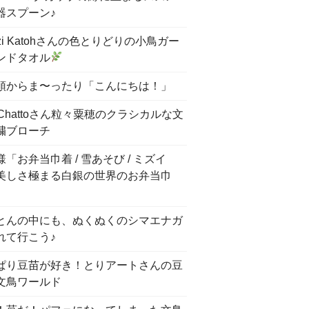
器スプーン♪
nzi Katohさんの色とりどりの小鳥ガー
ンドタオル
頭からま〜ったり「こんにちは！」
 Chattoさん粒々粟穂のクラシカルな文
繍ブローチ
「お弁当巾着 / 雪あそび / ミズイ
美しさ極まる白銀の世界のお弁当巾
とんの中にも、ぬくぬくのシマエナガ
れて行こう♪
ぱり豆苗が好き！とりアートさんの豆
文鳥ワールド