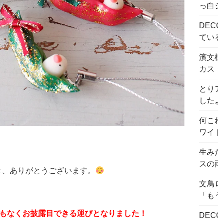
っ白
DE
てい
濱文
カス
とり
した
何こ
ワイ
生み
スの
だき、ありがとうございます。
文鳥
「も
、まもなくお披露目できる運びとなりました！
DE