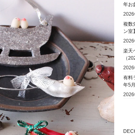
年お
202
複数
ン室
202
楽天
（2
202
有料
年5
202
DE