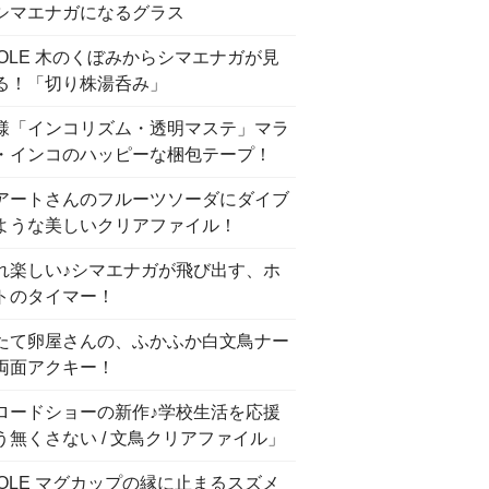
シマエナガになるグラス
COLE 木のくぼみからシマエナガが見
る！「切り株湯呑み」
様「インコリズム・透明マステ」マラ
・インコのハッピーな梱包テープ！
アートさんのフルーツソーダにダイブ
ような美しいクリアファイル！
れ楽しい♪シマエナガが飛び出す、ホ
トのタイマー！
たて卵屋さんの、ふかふか白文鳥ナー
両面アクキー！
ロードショーの新作♪学校生活を応援
う無くさない / 文鳥クリアファイル」
COLE マグカップの縁に止まるスズメ