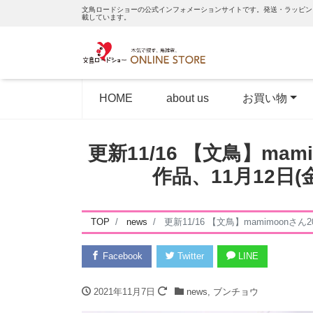
文鳥ロードショーの公式インフォメーションサイトです。発送・ラッピン
載しています。
HOME
about us
お買い物
更新11/16 【文鳥】ma
作品、11月12日
TOP
news
更新11/16 【文鳥】mamimoon
Facebook
Twitter
LINE
2021年11月7日
news
,
ブンチョウ