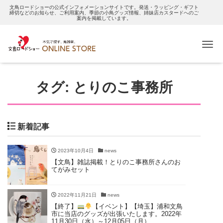
文鳥ロードショーの公式インフォメーションサイトです。発送・ラッピング・ギフト
締切などのお知らせ、ご利用案内、季節の小鳥グッズ情報、姉妹店カスタードへのご
案内を掲載しています。
Me
タグ:
とりのこ事務所
新着記事
2023年10月4日
news
【文鳥】雑誌掲載！とりのこ事務所さんのお
てがみセット
2022年11月21日
news
【終了】
【イベント】【埼玉】浦和文鳥
市に当店のグッズが出張いたします。2022年
11月30日（水）～12月05日（月）