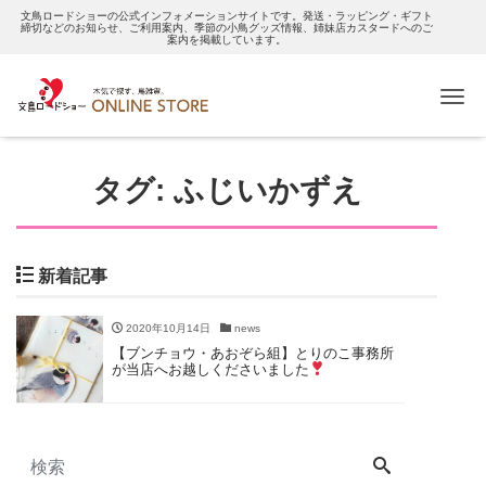
文鳥ロードショーの公式インフォメーションサイトです。発送・ラッピング・ギフト
締切などのお知らせ、ご利用案内、季節の小鳥グッズ情報、姉妹店カスタードへのご
案内を掲載しています。
Me
タグ:
ふじいかずえ
新着記事
2020年10月14日
news
【ブンチョウ・あおぞら組】とりのこ事務所
が当店へお越しくださいました