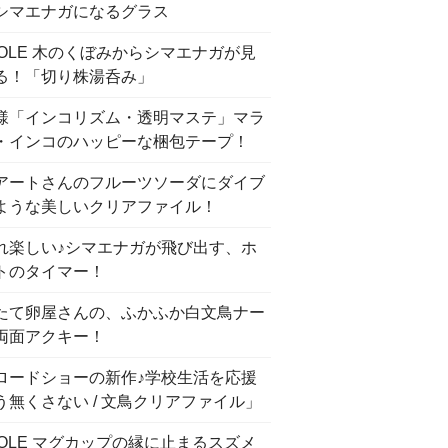
シマエナガになるグラス
COLE 木のくぼみからシマエナガが見
る！「切り株湯呑み」
様「インコリズム・透明マステ」マラ
・インコのハッピーな梱包テープ！
アートさんのフルーツソーダにダイブ
ような美しいクリアファイル！
れ楽しい♪シマエナガが飛び出す、ホ
トのタイマー！
たて卵屋さんの、ふかふか白文鳥ナー
両面アクキー！
ロードショーの新作♪学校生活を応援
う無くさない / 文鳥クリアファイル」
COLE マグカップの縁に止まるスズメ