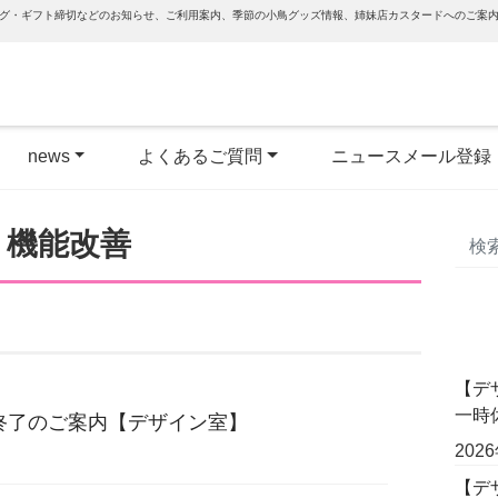
グ・ギフト締切などのお知らせ、ご利用案内、季節の小鳥グッズ情報、姉妹店カスタードへのご案
news
よくあるご質問
ニュースメール登録
:
機能改善
【デ
一時
終了のご案内【デザイン室】
202
【デザ