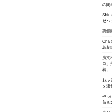
の陶
Shi
ゼハ
栗饅
Cha
鳥刺
濱文様
ロ」
着。
おふ
を連
やっ
苗＆