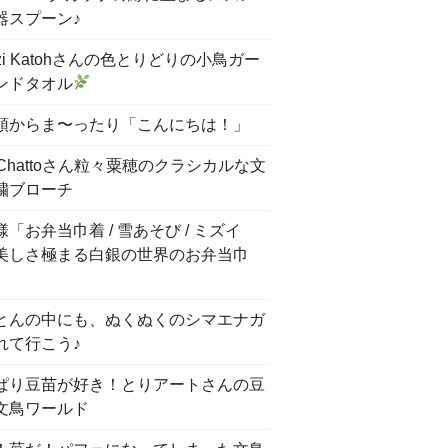
器スプーン♪
nzi Katohさんの色とりどりの小鳥ガー
ンドタオル
頭からま〜ったり「こんにちは！」
 Chattoさん粒々粟穂のクラシカルな文
繍ブローチ
「お弁当巾着 / 雪あそび / ミズイ
美しさ極まる白銀の世界のお弁当巾
とんの中にも、ぬくぬくのシマエナガ
れて行こう♪
ぱり豆苗が好き！とりアートさんの豆
文鳥ワールド