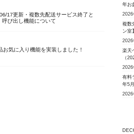
年お
202
/06/17更新・複数先配送サービス終了と
・呼び出し機能について
複数
ン室
202
品お気に入り機能を実装しました！
楽天
（2
202
有料
年5
202
DE