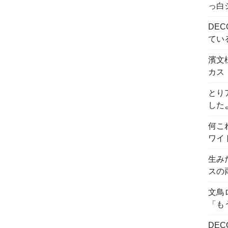
っ白
DE
てい
濱文
カス
とり
した
何こ
ワイ
生み
スの
文鳥
「も
DE