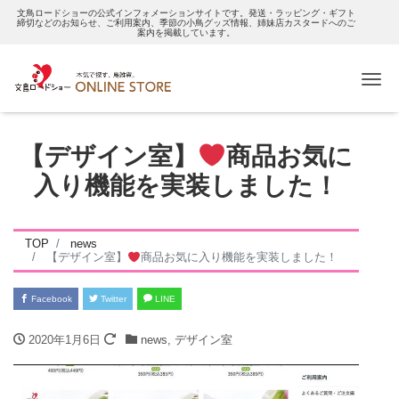
文鳥ロードショーの公式インフォメーションサイトです。発送・ラッピング・ギフト
締切などのお知らせ、ご利用案内、季節の小鳥グッズ情報、姉妹店カスタードへのご
案内を掲載しています。
Me
【デザイン室】
商品お気に
入り機能を実装しました！
TOP
news
【デザイン室】
商品お気に入り機能を実装しました！
Facebook
Twitter
LINE
2020年1月6日
news
,
デザイン室