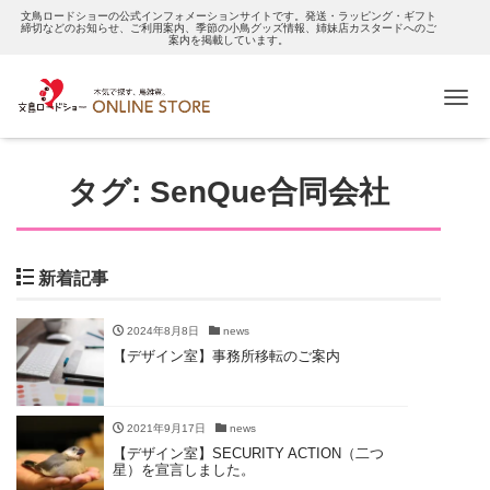
文鳥ロードショーの公式インフォメーションサイトです。発送・ラッピング・ギフト
締切などのお知らせ、ご利用案内、季節の小鳥グッズ情報、姉妹店カスタードへのご
案内を掲載しています。
Me
タグ:
SenQue合同会社
新着記事
2024年8月8日
news
【デザイン室】事務所移転のご案内
2021年9月17日
news
【デザイン室】SECURITY ACTION（二つ
星）を宣言しました。