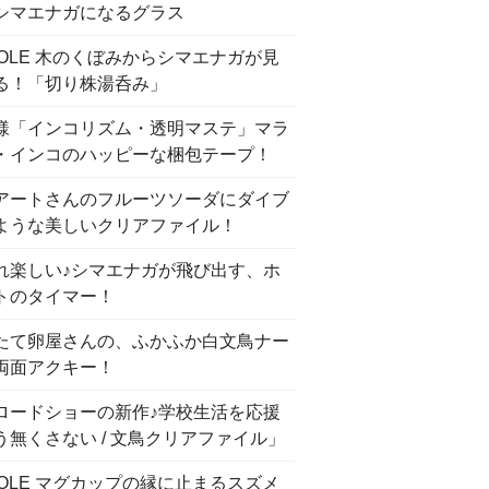
シマエナガになるグラス
COLE 木のくぼみからシマエナガが見
る！「切り株湯呑み」
様「インコリズム・透明マステ」マラ
・インコのハッピーな梱包テープ！
アートさんのフルーツソーダにダイブ
ような美しいクリアファイル！
れ楽しい♪シマエナガが飛び出す、ホ
トのタイマー！
たて卵屋さんの、ふかふか白文鳥ナー
両面アクキー！
ロードショーの新作♪学校生活を応援
う無くさない / 文鳥クリアファイル」
COLE マグカップの縁に止まるスズメ