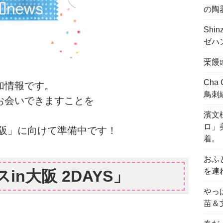
の陶
Shi
ゼハ
栗饅
Cha
加情報です。
鳥刺
お会いできますことを
濱文様
ロ」
大阪」に向けて準備中です！
着。
おふ
を連
in大阪 2DAYS」
やっ
苗＆