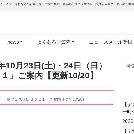
グ・ギフト締切などのお知らせ、ご利用案内、季節の小鳥グッズ情報、姉妹店カスタードへのご案
news
よくあるご質問
ニュースメール登録
年10月23日(土)・24日（日）
」ご案内【更新10/20】
（日）「鳥フェス大阪２０２１」ご案内【更新10/20】
【デ
一時
202
【デザ