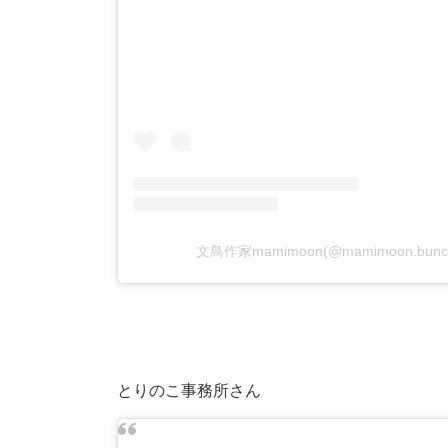
文鳥作家mamimoon(@mamimoon.b
とりのこ事務所さん