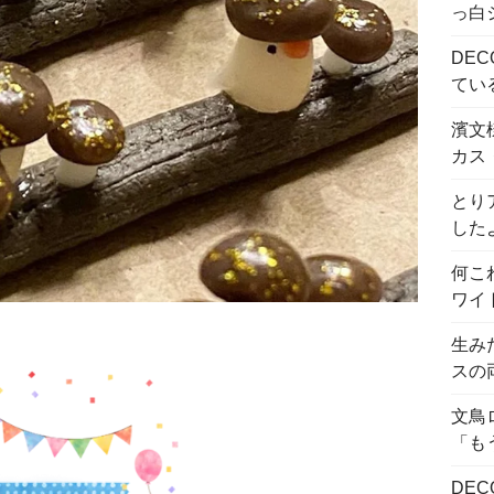
っ白
DE
てい
濱文
カス
とり
した
何こ
ワイ
生み
スの
文鳥
「も
DE