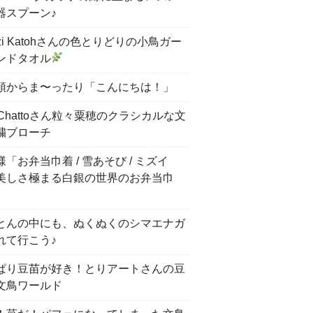
器スプーン♪
nzi Katohさんの色とりどりの小鳥ガー
ンドタオル
頭からま〜ったり「こんにちは！」
 Chattoさん粒々粟穂のクラシカルな文
繍ブローチ
「お弁当巾着 / 雪あそび / ミズイ
美しさ極まる白銀の世界のお弁当巾
とんの中にも、ぬくぬくのシマエナガ
れて行こう♪
ぱり豆苗が好き！とりアートさんの豆
文鳥ワールド