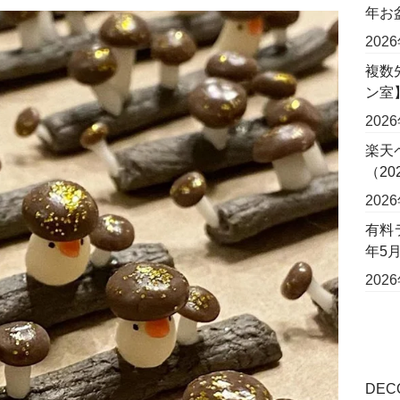
年お
202
複数
ン室
202
楽天
（2
202
有料
年5
202
DE