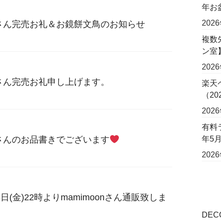
年お
202
onさん完売お礼＆お鏡餅文鳥のお知らせ
複数
ン室
202
onさん完売お礼申し上げます。
楽天
（2
202
有料
年5
onさんのお品書きでございます
202
日(金)22時よりmamimoonさん通販致しま
DE