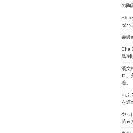
の陶
Shi
ゼハ
栗饅
Cha
鳥刺
濱文様
ロ」
着。
おふ
を連
やっ
苗＆