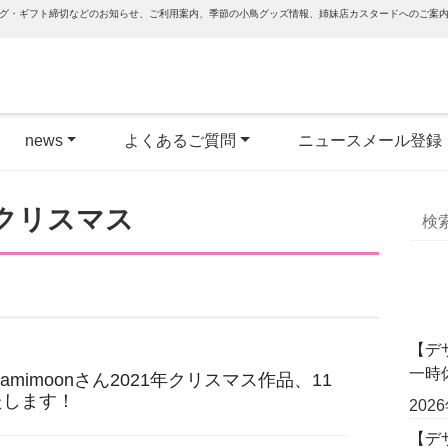
グ・ギフト締切などのお知らせ、ご利用案内、季節の小鳥グッズ情報、姉妹店カスタードへのご案
news
よくあるご質問
ニュースメール登録
クリスマス
【デ
一時
mamimoonさん2021年クリスマス作品、11
たします！
202
【デザ