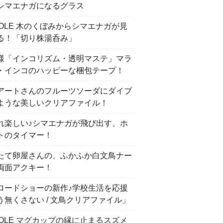
シマエナガになるグラス
COLE 木のくぼみからシマエナガが見
る！「切り株湯呑み」
様「インコリズム・透明マステ」マラ
・インコのハッピーな梱包テープ！
アートさんのフルーツソーダにダイブ
ような美しいクリアファイル！
れ楽しい♪シマエナガが飛び出す、ホ
トのタイマー！
たて卵屋さんの、ふかふか白文鳥ナー
両面アクキー！
ロードショーの新作♪学校生活を応援
う無くさない / 文鳥クリアファイル」
COLE マグカップの縁に止まるスズメ