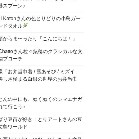
器スプーン♪
nzi Katohさんの色とりどりの小鳥ガー
ンドタオル
頭からま〜ったり「こんにちは！」
 Chattoさん粒々粟穂のクラシカルな文
繍ブローチ
「お弁当巾着 / 雪あそび / ミズイ
美しさ極まる白銀の世界のお弁当巾
とんの中にも、ぬくぬくのシマエナガ
れて行こう♪
ぱり豆苗が好き！とりアートさんの豆
文鳥ワールド