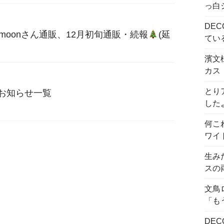
っ白
DE
moonさん通販、12月初旬通販・続報
(延
てい
濱文
カス
とり
のお知らせ一覧
した
何こ
ワイ
生み
スの
文鳥
「も
DE